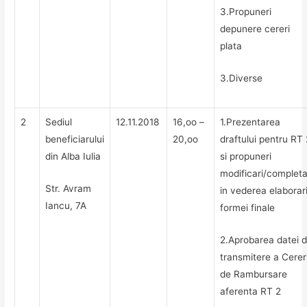
3.Propuneri
depunere cereri
plata
3.Diverse
2
Sediul
12.11.2018
16,oo –
1.Prezentarea
beneficiarului
20,oo
draftului pentru RT 
din Alba Iulia
si propuneri
modificari/completa
Str. Avram
in vederea elaborari
Iancu, 7A
formei finale
2.Aprobarea datei 
transmitere a Cereri
de Rambursare
aferenta RT 2