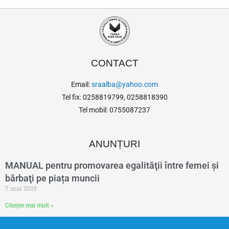
CONTACT
Email:
sraalba@yahoo.com
Tel fix: 0258819799, 0258818390
Tel mobil: 0755087237
ANUNȚURI
MANUAL pentru promovarea egalităţii între femei şi
bărbaţi pe piața muncii
7 mai 2019
Citește mai mult »