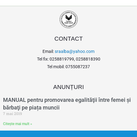
CONTACT
Email:
sraalba@yahoo.com
Tel fix: 0258819799, 0258818390
Tel mobil: 0755087237
ANUNȚURI
MANUAL pentru promovarea egalităţii între femei şi
bărbaţi pe piața muncii
7 mai 2019
Citește mai mult »