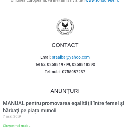
Uniunea Europeană, vă invităm să vizitați
www.fonduri-ue.ro
CONTACT
Email:
sraalba@yahoo.com
Tel fix: 0258819799, 0258818390
Tel mobil: 0755087237
ANUNȚURI
MANUAL pentru promovarea egalităţii între femei şi
bărbaţi pe piața muncii
7 mai 2019
Citește mai mult »