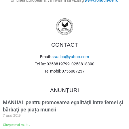
Uniunea Europeană, vă invităm să vizitați
www.fonduri-ue.ro
CONTACT
Email:
sraalba@yahoo.com
Tel fix: 0258819799, 0258818390
Tel mobil: 0755087237
ANUNȚURI
MANUAL pentru promovarea egalităţii între femei şi
bărbaţi pe piața muncii
7 mai 2019
Citește mai mult »