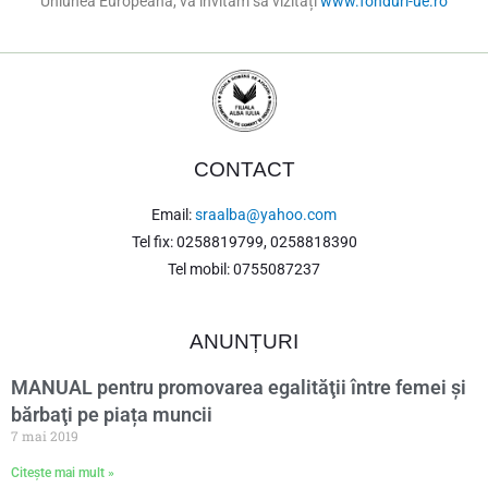
Uniunea Europeană, vă invităm să vizitați
www.fonduri-ue.ro
CONTACT
Email:
sraalba@yahoo.com
Tel fix: 0258819799, 0258818390
Tel mobil: 0755087237
ANUNȚURI
MANUAL pentru promovarea egalităţii între femei şi
bărbaţi pe piața muncii
7 mai 2019
Citește mai mult »